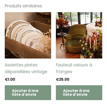
Produits similaires
Assiettes plates
Fauteuil velours à
dépareillées vintage
franges
€
1.00
€
25.00
Ajouter à ma
Ajouter à ma
liste d'envie
liste d'envie