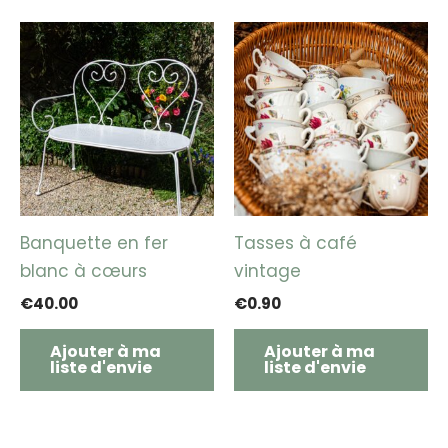
Banquette en fer
Tasses à café
blanc à cœurs
vintage
€
40.00
€
0.90
Ajouter à ma
Ajouter à ma
liste d'envie
liste d'envie