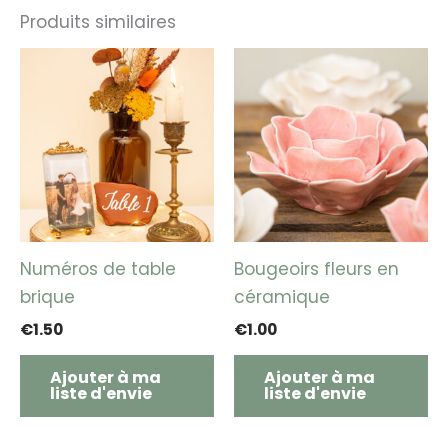
Produits similaires
Numéros de table
Bougeoirs fleurs en
brique
céramique
€
1.50
€
1.00
Ajouter à ma
Ajouter à ma
liste d'envie
liste d'envie