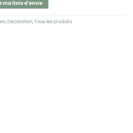
à ma liste d'envie
res
,
Décoration
,
Tous les produits