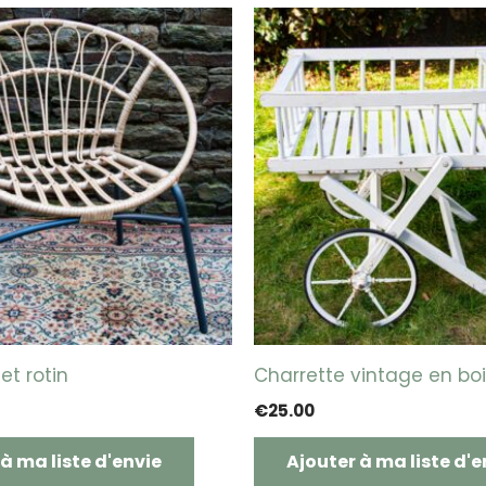
et rotin
Charrette vintage en bo
€
25.00
à ma liste d'envie
Ajouter à ma liste d'e