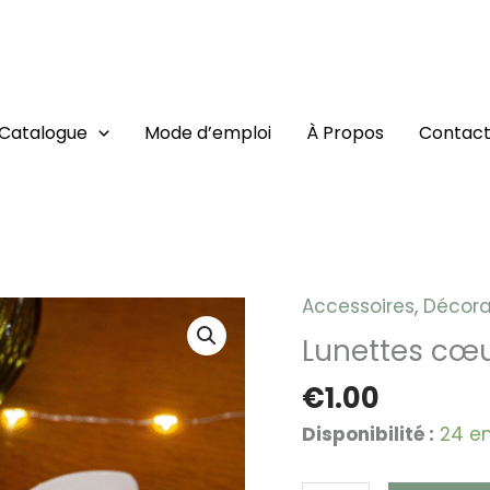
Catalogue
Mode d’emploi
À Propos
Contac
Accessoires
,
Décora
quantité
de
Lunettes cœu
Lunettes
€
1.00
cœurs
blanches
Disponibilité :
24 en
–