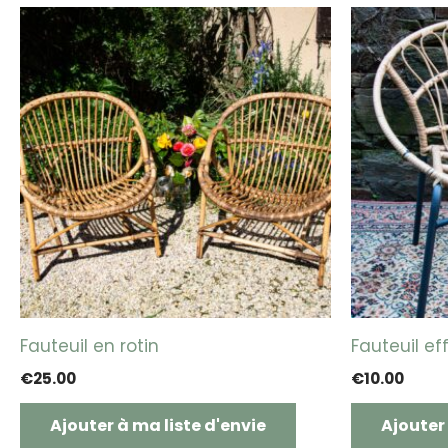
Fauteuil en rotin
Fauteuil eff
€
25.00
€
10.00
Ajouter à ma liste d'envie
Ajouter 