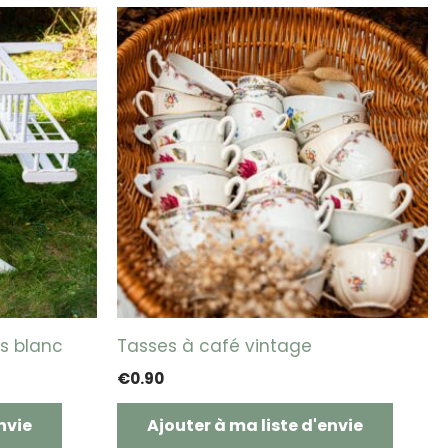
is blanc
Tasses à café vintage
€
0.90
nvie
Ajouter à ma liste d'envie