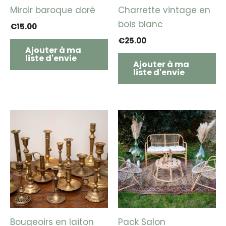
Miroir baroque doré
Charrette vintage en
bois blanc
€
15.00
€
25.00
Ajouter à ma
liste d'envie
Ajouter à ma
liste d'envie
Bougeoirs en laiton
Pack Salon