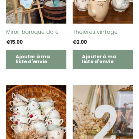
Miroir baroque doré
Théières vintage
€
15.00
€
2.00
Ajouter à ma
Ajouter à ma
liste d'envie
liste d'envie