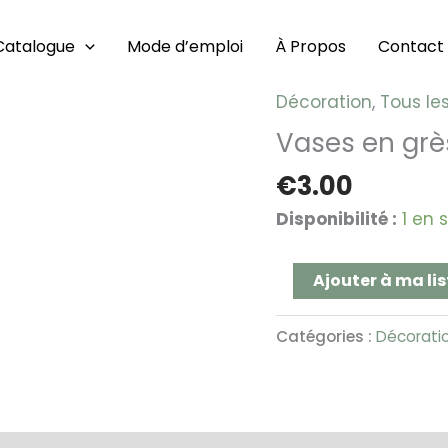
Catalogue
Mode d’emploi
À Propos
Contact
Décoration
,
Tous le
quantité
de
Vases en grè
Vases
€
3.00
en
grès
Disponibilité :
1 en 
naturel
Téa
Ajouter à ma lis
Catégories :
Décorati